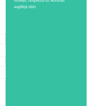
noslēpt, nospiežot uz ikoniņas
augšējā stūrī.