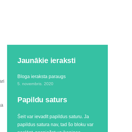
Jaunākie ieraksti
Bloga ieraksta paraugs
ari
5. novembris. 2020
Papildu saturs
ga
Šeit var ievadīt papildus saturu. Ja
papildus satura nav, tad šo bloku var