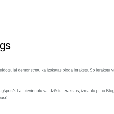
ugs
eidots, lai demonstrētu kā izskatās bloga ieraksts. Šo ierakstu v
ugšpusē. Lai pievienotu vai dzēstu ierakstus, izmanto pilno Blo
pusē.