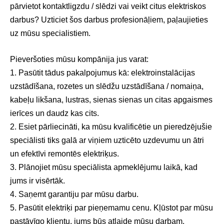
pārvietot kontaktligzdu / slēdzi vai veikt citus elektriskos
darbus? Uzticiet šos darbus profesionāļiem, paļaujieties
uz mūsu specialistiem.
Pieveršoties mūsu kompānija jus varat:
1. Pasūtit tādus pakalpojumus kā: elektroinstalācijas
uzstādīšana, rozetes un slēdžu uzstādīšana / nomaiņa,
kabeļu likšana, lustras, sienas sienas un citas apgaismes
ierīces un daudz kas cits.
2. Esiet pārliecināti, ka mūsu kvalificētie un pieredzējušie
speciālisti tiks galā ar viņiem uzticēto uzdevumu un ātri
un efektīvi remontēs elektriķus.
3.
Plānojiet mūsu speciālista apmeklējumu laikā, kad
jums ir visērtāk
.
4. Saņemt garantiju par mūsu darbu.
5. Pasūtit elektriķi par pieņemamu cenu. Kļūstot par mūsu
pastāvīgo klientu, jums būs atlaide mūsu darbam.